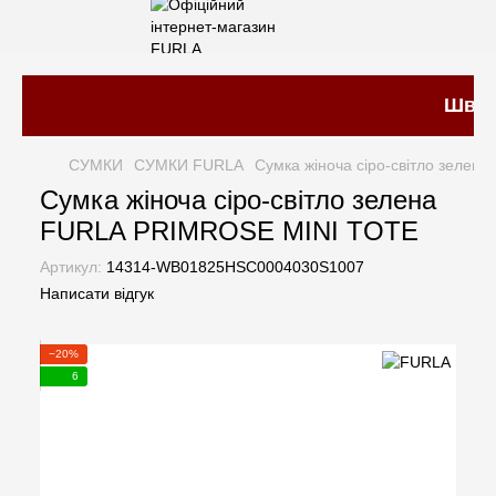
Швидка
СУМКИ
СУМКИ FURLA
Сумка жіноча сіро-світло зеле
Сумка жіноча сіро-світло зелена
FURLA PRIMROSE MINI TOTE
Артикул:
14314-WB01825HSC0004030S1007
Написати відгук
−20%
6