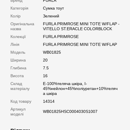
Бренд
FURLA
Категорія
Сумка тоут
Колір
Зелений
Оригінальна
FURLA PRIMROSE MINI TOTE W/FLAP -
назва
VITELLO ST.ERACLE COLORBLOCK
Колекції
FURLA PRIMROSE
Лінія
FURLA PRIMROSE MINI TOTE W/FLAP
Модель
WB01825
Ширина
20
Глибина
7.5
Висота
16
Склад
E-100%теляча шкіра, I-
матеріалу
45%нейлон+45%поліуретан+10%теляч
а шкіра
Код товару
14314
Артикул
WB01825HSC0004030S1007
моделі