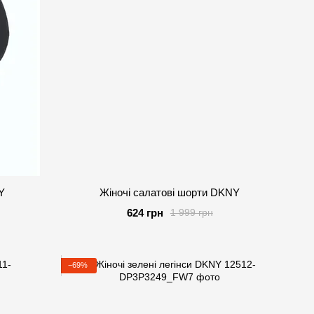
Y
Жіночі салатові шорти DKNY
624 грн
1 999 грн
−69%