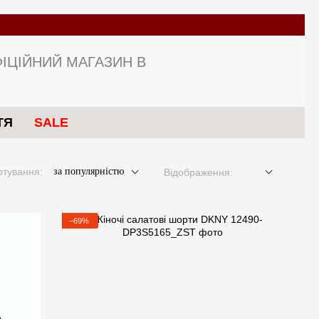
Швидка доставка зі складу в Україні!
ІЦІЙНИЙ МАГАЗИН В
ТЯ
SALE
ртування:
за популярністю
Відображення:
−69%