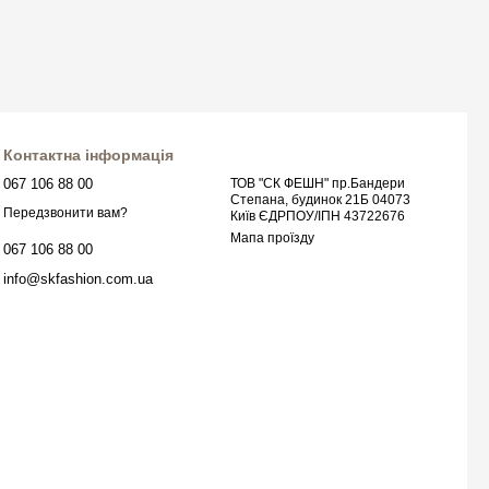
Контактна інформація
067 106 88 00
ТОВ "СК ФЕШН" пр.Бандери
Степана, будинок 21Б 04073
Передзвонити вам?
Київ ЄДРПОУ/ІПН 43722676
Мапа проїзду
067 106 88 00
info@skfashion.com.ua