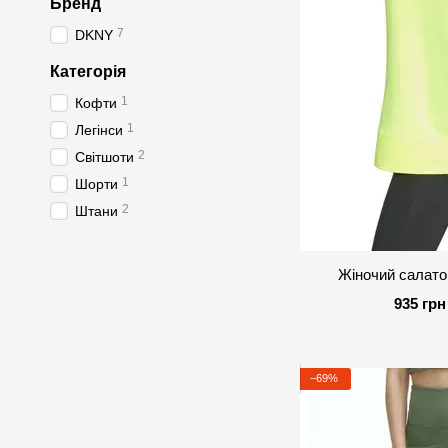
Бренд
7
DKNY
Категорія
1
Кофти
1
Легінси
2
Світшоти
1
Шорти
2
Штани
Жіночий салато
935 грн
−69%