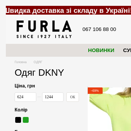
Перейти до основного контенту
067 106 88 00
НОВИНКИ
СУ
Головна
ОДЯГ
Одяг DKNY
Ціна, грн
−69%
Від Ціна, грн
До Ціна, грн
ОК
Колір