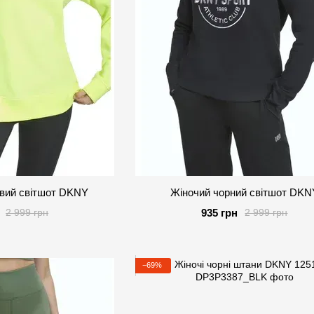
вий світшот DKNY
Жіночий чорний світшот DKN
935 грн
2 999 грн
2 999 грн
−69%