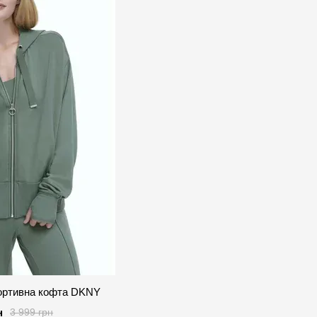
ортивна кофта DKNY
н
3 999 грн