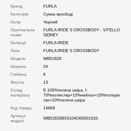
Бренд
FURLA
Категорія
Сумка кросбоді
Колір
Чорний
Оригінальна
FURLA IRIDE S CROSSBODY - VITELLO
назва
SIDNEY
Колекції
FURLA IRIDE
Лінія
FURLA IRIDE S CROSSBODY
Модель
WB01826
Ширина
24
Глибина
6
Висота
13
Склад
E-100%теляча шкіра, I-
матеріалу
70%поліестер+10%нейлон+10%поліуре
тан+10%теляча шкіра
Код товару
14868
Артикул
WB01826BX3104O60001020
моделі