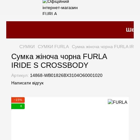
Швидк
СУМКИ
СУМКИ FURLA
Сумка жіноча чорна FURLA IRI
Сумка жіноча чорна FURLA
IRIDE S CROSSBODY
Артикул:
14868-WB01826BX3104O60001020
Написати відгук
−15%
6