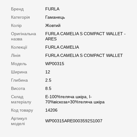
Бренд
FURLA
Категорія
Гаманець
Колір
Жовтий
Оригінальна
FURLA CAMELIA S COMPACT WALLET -
назва
ARES
Колекції
FURLA CAMELIA
Лінія
FURLA CAMELIA S COMPACT WALLET
Модель
WP00315
Ширина
12
Глибина
2.5
Висота
8.5
Склад
E-100%теляча шкіра, I-
матеріалу
70%віскоза+30%теляча шкіра
Код товару
14206
Артикул
WP00315ARE0003592S1007
моделі