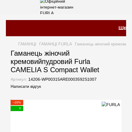
Швидк
ГАМАНЦІ
ГАМАНЦІ FURLA
Гаманець жіночий кремовийп
Гаманець жіночий
кремовийпудровий Furla
CAMELIA S Compact Wallet
Артикул:
14206-WP00315ARE0003592S1007
Написати відгук
−20%
6