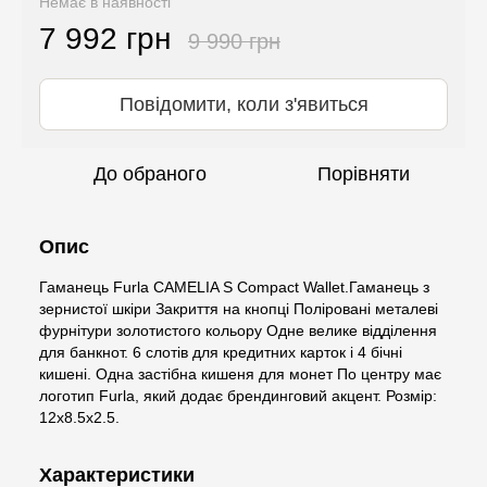
Немає в наявності
7 992 грн
9 990 грн
Повідомити, коли з'явиться
До обраного
Порівняти
Опис
Гаманець Furla CAMELIA S Compact Wallet.Гаманець з
зернистої шкіри Закриття на кнопці Поліровані металеві
фурнітури золотистого кольору Одне велике відділення
для банкнот. 6 слотів для кредитних карток і 4 бічні
кишені. Одна застібна кишеня для монет По центру має
логотип Furla, який додає брендинговий акцент. Розмір:
12х8.5х2.5.
Характеристики