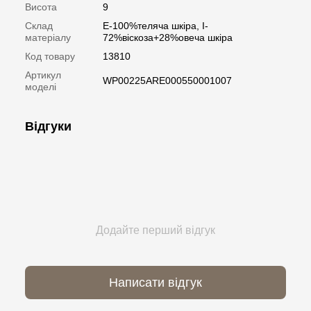
Висота
9
Склад
E-100%теляча шкіра, I-
матеріалу
72%віскоза+28%овеча шкіра
Код товару
13810
Артикул
WP00225ARE000550001007
моделі
Відгуки
Додайте перший відгук
Написати відгук