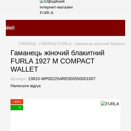
аїні!
ГАМАНЦІ
ГАМАНЦІ FURLA
Гаманець жіночий блакитн
Гаманець жіночий блакитний
FURLA 1927 M COMPACT
WALLET
Артикул:
13810-WP00225ARE000550001007
Написати відгук
−20%
6