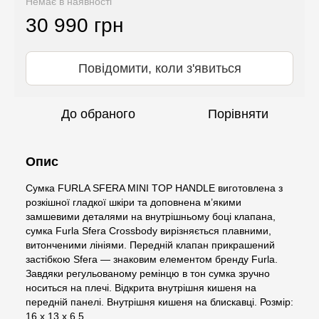
Немає в наявності
30 990 грн
Повідомити, коли з'явиться
До обраного
Порівняти
Опис
Сумка FURLA SFERA MINI TOP HANDLE виготовлена з
розкішної гладкої шкіри та доповнена м’якими
замшевими деталями на внутрішньому боці клапана,
сумка Furla Sfera Crossbody вирізняється плавними,
витонченими лініями. Передній клапан прикрашений
застібкою Sfera — знаковим елементом бренду Furla.
Завдяки регульованому ремінцю в тон сумка зручно
носиться на плечі. Відкрита внутрішня кишеня на
передній панелі. Внутрішня кишеня на блискавці. Розмір:
16 x 13 x 6,5