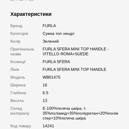
Характеристики
Бренд
FURLA
Категорія
Сумка топ хендл
Колір
Зелений
Оригінальна
FURLA SFERA MINI TOP HANDLE -
назва
VITELLO ROMA+SUEDE
Колекції
FURLA SFERA
Лінія
FURLA SFERA MINI TOP HANDLE
Модель
WB01475
Ширина
16
Глибина
6.5
Висота
13
Склад
E-100%теляча шкіра, I-
матеріалу
35%поліамід+35%поліуретан+20%поліе
стер+10%теляча шкіра
Код товару
14241