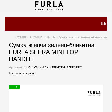
Швидк
СУМКИ
СУМКИ FURLA
Сумка жіноча зелено-блакитна
Сумка жіноча зелено-блакитна
FURLA SFERA MINI TOP
HANDLE
Артикул:
14241-WB01475BX0428AG7001002
Написати відгук
6