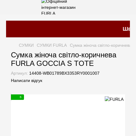
Швидк
СУМКИ
СУМКИ FURLA
Сумка жіноча світло-коричнева
Сумка жіноча світло-коричнева
FURLA GOCCIA S TOTE
Артикул:
14408-WB01789BX3353RY0001007
Написати відгук
6