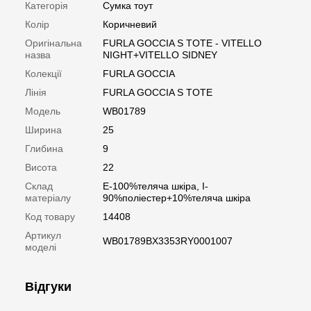
Категорія
Сумка тоут
Колір
Коричневий
Оригінальна
FURLA GOCCIA S TOTE - VITELLO
назва
NIGHT+VITELLO SIDNEY
Колекції
FURLA GOCCIA
Лінія
FURLA GOCCIA S TOTE
Модель
WB01789
Ширина
25
Глибина
9
Висота
22
Склад
E-100%теляча шкіра, I-
матеріалу
90%поліестер+10%теляча шкіра
Код товару
14408
Артикул
WB01789BX3353RY0001007
моделі
Відгуки