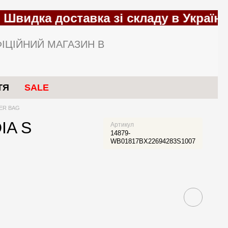
идка доставка зі складу в Україні!
ІЦІЙНИЙ МАГАЗИН В
ТЯ
SALE
DER BAG
IA S
Артикул
14879-
WB01817BX22694283S1007