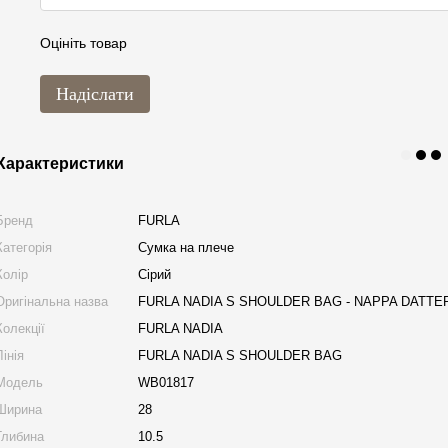
Оцініть товар
Надіслати
Характеристики
Бренд
FURLA
Категорія
Сумка на плече
Колір
Сірий
Оригінальна назва
FURLA NADIA S SHOULDER BAG - NAPPA DATTE
Колекції
FURLA NADIA
Лінія
FURLA NADIA S SHOULDER BAG
Модель
WB01817
Ширина
28
Глибина
10.5