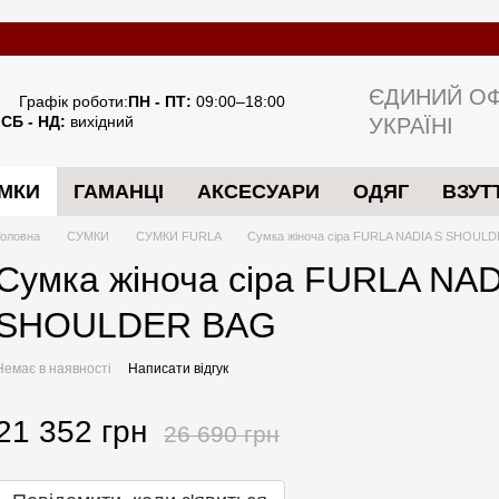
Шв
ЄДИНИЙ ОФ
Графік роботи:
ПН - ПТ:
09:00–18:00
СБ - НД:
вихідний
УКРАЇНІ
МКИ
ГАМАНЦІ
АКСЕСУАРИ
ОДЯГ
ВЗУТ
Головна
СУМКИ
СУМКИ FURLA
Сумка жіноча сіра FURLA NADIA S SHOUL
Сумка жіноча сіра FURLA NAD
SHOULDER BAG
Немає в наявності
Написати відгук
21 352 грн
26 690 грн