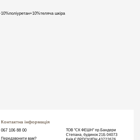
д+10%поліуретан+10%теляча шкіра
Контактна інформація
067 106 88 00
ТОВ "СК ФЕШН" пр.Бандери
Степана, будинок 21Б 04073
Передзвонити вам?
Київ ЄДРПОУ/ІПН 43722676