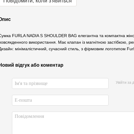
Повідомити, коли з'явиться
Опис
Сумка FURLA NADIA S SHOULDER BAG елегантна та компактна жіноча
повсякденного використання. Має клапан із магнітною застібкою, ре
Дизайн: мінімалістичний, сучасний стиль, з фірмовим логотипом Furla
Новий відгук або коментар
Увійти за