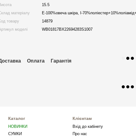
Висота
15.5
Склад матеріалу
E-100%овеча шкіра, I-70%поліестер+10%поліамі
Код товару
14879
Артикул моделі
WB01817BX22694283S1007
Доставка
Оплата
Гарантія
Каталог
Клієнтам
НОВИНКИ
Вхід до кабінету
СУМКИ
Про нас