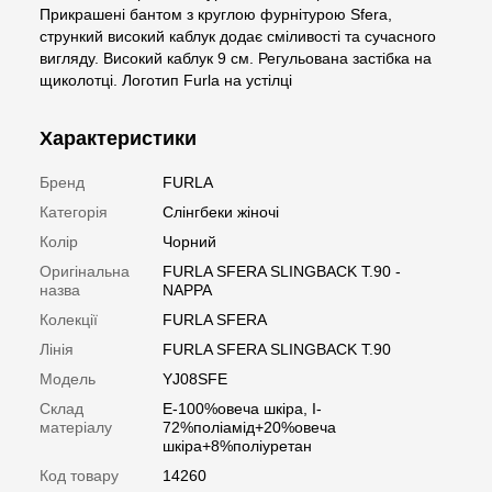
Прикрашені бантом з круглою фурнітурою Sfera,
стрункий високий каблук додає сміливості та сучасного
вигляду. Високий каблук 9 см. Регульована застібка на
щиколотці. Логотип Furla на устілці
Характеристики
Бренд
FURLA
Категорія
Слінгбеки жіночі
Колір
Чорний
Оригінальна
FURLA SFERA SLINGBACK T.90 -
назва
NAPPA
Колекції
FURLA SFERA
Лінія
FURLA SFERA SLINGBACK T.90
Модель
YJ08SFE
Склад
E-100%овеча шкіра, I-
матеріалу
72%поліамід+20%овеча
шкіра+8%поліуретан
Код товару
14260