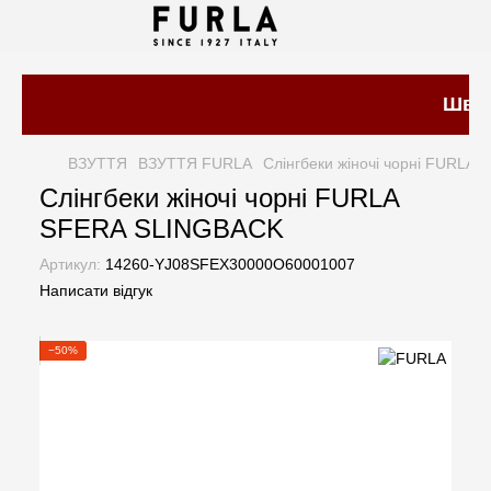
Швидк
ВЗУТТЯ
ВЗУТТЯ FURLA
Слінгбеки жіночі чорні FURLA
Слінгбеки жіночі чорні FURLA
SFERA SLINGBACK
Артикул:
14260-YJ08SFEX30000O60001007
Написати відгук
−50%