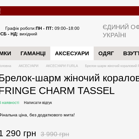
ЄДИНИЙ ОФ
Графік роботи:
ПН - ПТ:
09:00–18:00
СБ - НД:
вихідний
УКРАЇНІ
МКИ
ГАМАНЦІ
АКСЕСУАРИ
ОДЯГ
ВЗУТ
Головна
АКСЕСУАРИ
АКСЕСУАРИ FURLA
Брелок-шарм жіночий коралови
Брелок-шарм жіночий корало
FRINGE CHARM TASSEL
В наявності
Написати відгук
Фінальна ціна, без додаткового мита!
1 290 грн
3 990 грн