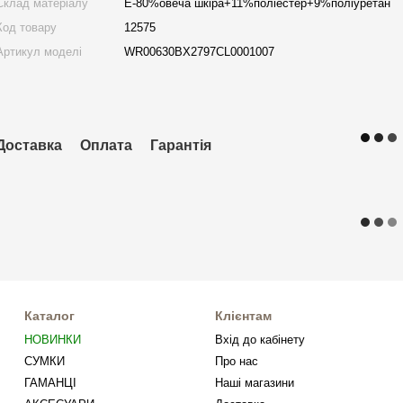
Склад матеріалу
E-80%овеча шкіра+11%поліестер+9%поліуретан
Код товару
12575
Артикул моделі
WR00630BX2797CL0001007
Доставка
Оплата
Гарантія
Каталог
Клієнтам
НОВИНКИ
Вхід до кабінету
СУМКИ
Про нас
ГАМАНЦІ
Наші магазини