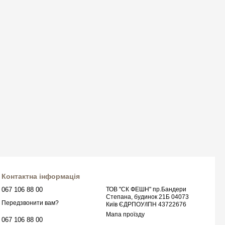
Контактна інформація
067 106 88 00
ТОВ "СК ФЕШН" пр.Бандери
Степана, будинок 21Б 04073
Передзвонити вам?
Київ ЄДРПОУ/ІПН 43722676
Мапа проїзду
067 106 88 00