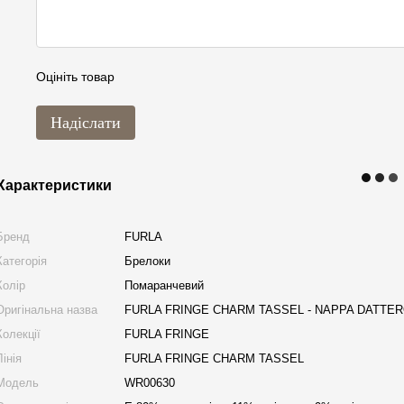
Оцініть товар
Надіслати
Характеристики
Бренд
FURLA
Категорія
Брелоки
Колір
Помаранчевий
Оригінальна назва
FURLA FRINGE CHARM TASSEL - NAPPA DATTE
Колекції
FURLA FRINGE
Лінія
FURLA FRINGE CHARM TASSEL
Модель
WR00630