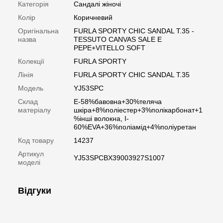
Категорія
Сандалі жіночі
Колір
Коричневий
Оригінальна
FURLA SPORTY CHIC SANDAL T.35 -
назва
TESSUTO CANVAS SALE E
PEPE+VITELLO SOFT
Колекції
FURLA SPORTY
Лінія
FURLA SPORTY CHIC SANDAL T.35
Модель
YJ53SPC
Склад
E-58%бавовна+30%теляча
матеріалу
шкіра+8%поліестер+3%полікарбонат+1
%інші волокна, I-
60%EVA+36%поліамід+4%поліуретан
Код товару
14237
Артикул
YJ53SPCBX39003927S1007
моделі
Відгуки