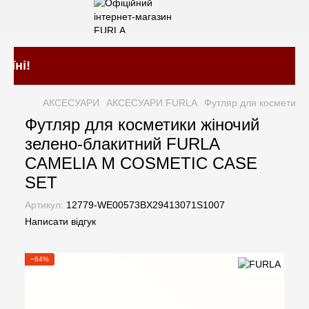
Швид
АКСЕСУАРИ
АКСЕСУАРИ FURLA
Футляр для косметик
Футляр для косметики жіночий
зелено-блакитний FURLA
CAMELIA M COSMETIC CASE
SET
Артикул:
12779-WE00573BX29413071S1007
Написати відгук
−64%