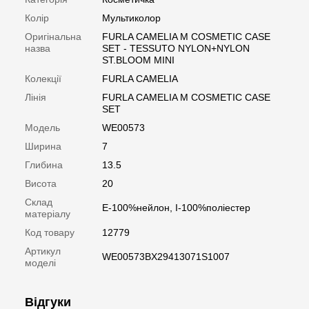
Колір
Мультиколор
Оригінальна
FURLA CAMELIA M COSMETIC CASE
назва
SET - TESSUTO NYLON+NYLON
ST.BLOOM MINI
Колекції
FURLA CAMELIA
Лінія
FURLA CAMELIA M COSMETIC CASE
SET
Модель
WE00573
Ширина
7
Глибина
13.5
Висота
20
Склад
E-100%нейлон, I-100%поліестер
матеріалу
Код товару
12779
Артикул
WE00573BX29413071S1007
моделі
Відгуки