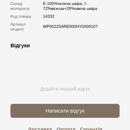
Склад
E-100%теляча шкіра, I-
матеріалу
72%віскоза+28%овеча шкіра
Код товару
14332
Артикул
WP00225ARE000HY0009107
моделі
Відгуки
Додайте перший відгук
Написати відгук
Доставка
Оплата
Гарантія