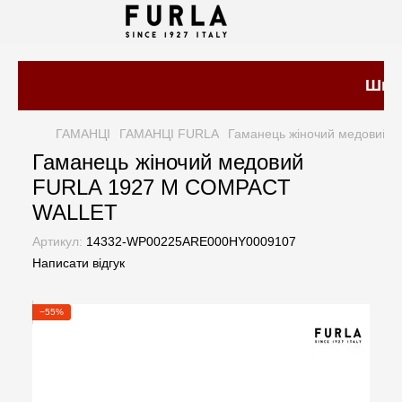
Швидк
ГАМАНЦІ
ГАМАНЦІ FURLA
Гаманець жіночий медовий
Гаманець жіночий медовий
FURLA 1927 M COMPACT
WALLET
Артикул:
14332-WP00225ARE000HY0009107
Написати відгук
−55%