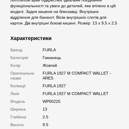
логотипом арки підкреслює ідеальне поєднання
функціональності та уваги до деталей, яке втілено в цій
моделі. Задня кишеня на блискавці. Внутрішнє
відділення для банкнот. Вісім внутрішніх слотів для
карток. Дві внутрішні бокові кишені. Розмір: 13 x 9,5 x 2,5
Характеристики
Бренд
FURLA
Категорія
Гаманець
Колір
Жовтий
Оригінальна
FURLA 1927 M COMPACT WALLET -
назва
ARES
Колекції
FURLA 1927
Лінія
FURLA 1927 M COMPACT WALLET
Модель
WP00225
Ширина
13
Глибина
2.5
Висота
9.5