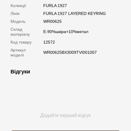
Колекції
FURLA 1927
Лінія
FURLA 1927 LAYERED KEYRING
Модель
WR00625
Склад
E-90%шкіра+10%метал
матеріалу
Код товару
12572
Артикул
WR00625BX3009TVI001007
моделі
Відгуки
Додайте перший відгук