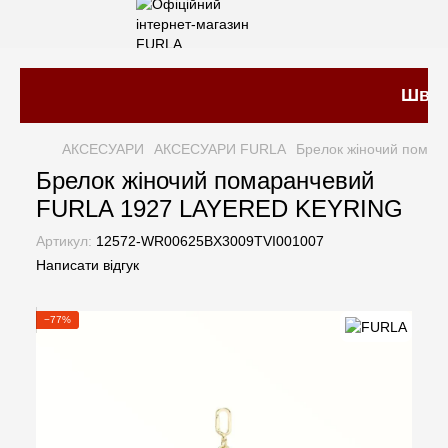
Швидк
АКСЕСУАРИ
АКСЕСУАРИ FURLA
Брелок жіночий пома
Брелок жіночий помаранчевий
FURLA 1927 LAYERED KEYRING
Артикул:
12572-WR00625BX3009TVI001007
Написати відгук
−77%