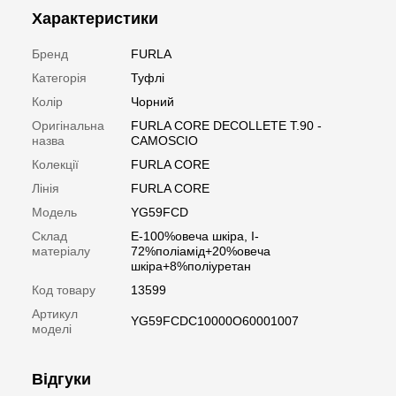
Характеристики
Бренд
FURLA
Категорія
Туфлі
Колір
Чорний
Оригінальна
FURLA CORE DECOLLETE T.90 -
назва
CAMOSCIO
Колекції
FURLA CORE
Лінія
FURLA CORE
Модель
YG59FCD
Склад
E-100%овеча шкіра, I-
матеріалу
72%поліамід+20%овеча
шкіра+8%поліуретан
Код товару
13599
Артикул
YG59FCDC10000O60001007
моделі
Відгуки