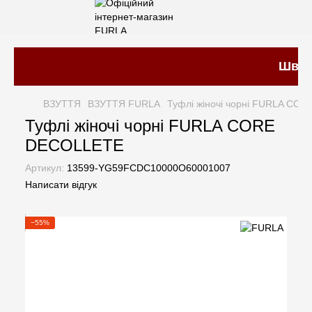
Швидка
ВЗУТТЯ
ВЗУТТЯ FURLA
Туфлі жіночі чорні FURLA CO
Туфлі жіночі чорні FURLA CORE
DECOLLETE
Артикул:
13599-YG59FCDC10000O60001007
Написати відгук
−55%