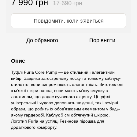
7 990 грн
17 690 грн
Повідомити, коли з'явиться
До обраного
Порівняти
Опис
Туфлі Furla Core Pump — це стильний і елегантний
вибір. Завдяки загостреному носку та тонкому каблуку-
стилетто, вони випромінюють елегантність. Виготовлені
з м’якої шкіри наппа, вони мають м’яку смужку з
логотипом, що додає сучасного акценту. Ці туфлі
універсальні і чудово доповнять як денні, так і вечірні
образи, що робить їх обов’язковим елементом у будь-
якому гардеробі. Каблук 9 см обтягнутий шкірою.
Логотип Furla на устілці Резинова підошва для
додаткового комфорту.